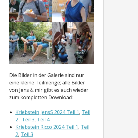
Die Bilder in der Galerie sind nur
eine kleine Teilmenge; alle Bilder
von Jens & mir gibt es auch wieder
zum kompletten Download:
Kriebstein JensS 2024 Teil 1
,
Teil
2
,
Teil 3
,
Teil 4
Kriebstein Ricco 2024 Teil 1
,
Teil
2
,
Teil 3