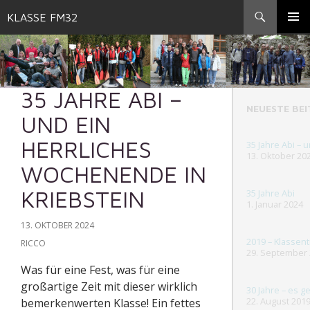
Search
KLASSE FM32
SKIP
TO
Pri
CONTENT
Me
35 JAHRE ABI –
NEUESTE BE
UND EIN
HERRLICHES
35 Jahre Abi – 
13. Oktober 20
WOCHENENDE IN
KRIEBSTEIN
35 Jahre Abi
1. Januar 2024
13. OKTOBER 2024
2019 – Klassent
RICCO
29. September
Was für eine Fest, was für eine
großartige Zeit mit dieser wirklich
30 Jahre – es g
22. August 201
bemerkenwerten Klasse! Ein fettes